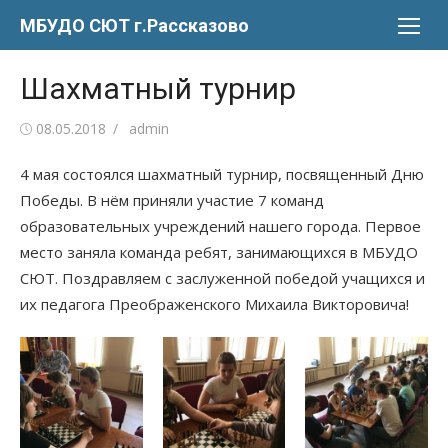
Перейти
МБУДО СЮТ г.Рассказово
к
содержимому
Шахматный турнир
Опубликовано
Автор
08.05.2018
admin
4 мая состоялся шахматный турнир, посвященный Дню
Победы. В нём приняли участие 7 команд
образовательных учреждений нашего города. Первое
место заняла команда ребят, занимающихся в МБУДО
СЮТ. Поздравляем с заслуженной победой учащихся и
их педагога Преображенского Михаила Викторовича!