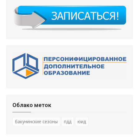
Облако меток
бакунинские сезоны
пдд
юид