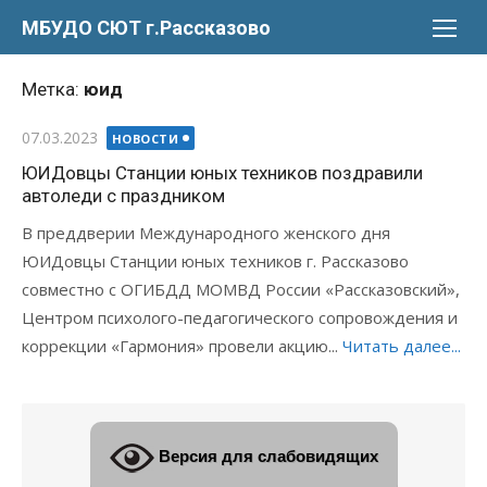
Перейти
МБУДО СЮТ г.Рассказово
к
содержимому
Метка:
юид
Опубликовано
07.03.2023
НОВОСТИ
ЮИДовцы Станции юных техников поздравили
автоледи с праздником
В преддверии Международного женского дня
ЮИДовцы Станции юных техников г. Рассказово
совместно с ОГИБДД МОМВД России «Рассказовский»,
Центром психолого-педагогического сопровождения и
коррекции «Гармония» провели акцию...
Читать далее...
Версия для слабовидящих