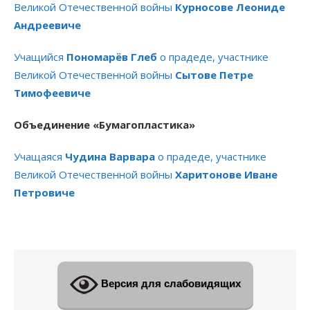
Великой Отечественной войны
Курносове Леониде
Андреевиче
Учащийся
Пономарёв Глеб
о прадеде, участнике
Великой Отечественной войны
Сытове Петре
Тимофеевиче
Объединение «Бумагопластика»
Учащаяся
Чудина Варвара
о прадеде, участнике
Великой Отечественной войны
Харитонове Иване
Петровиче
Версия для слабовидящих