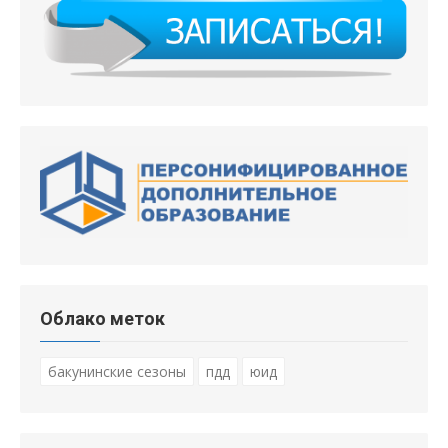
Облако меток
бакунинские сезоны
пдд
юид