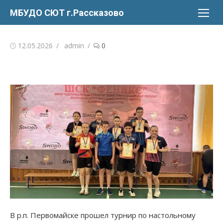
Перейти
МБУДО СЮТ г.Рассказово
к
содержимому
Опубликовано
Автор
12.05.2026
admin
0
В р.п. Первомайске прошел турнир по настольному