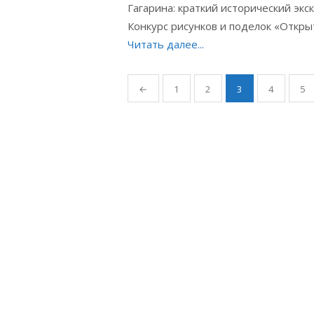
Гагарина: краткий исторический экс
Конкурс рисунков и поделок «Открыт
Читать далее...
Пагинация
←
1
2
3
4
5
записей