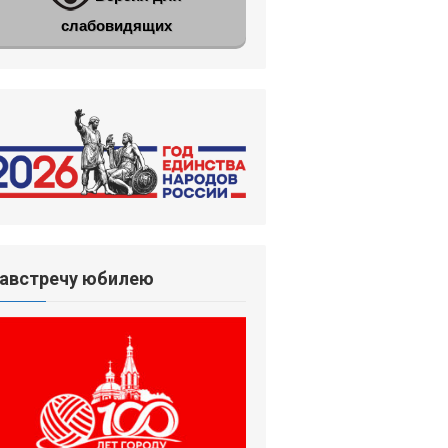
слабовидящих
австречу юбилею