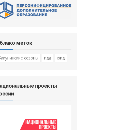
блако меток
бакунинские сезоны
пдд
юид
ациональные проекты
оссии