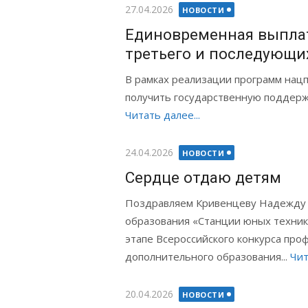
Опубликовано
27.04.2026
НОВОСТИ
Единовременная выпла
третьего и последующи
В рамках реализации программ нацп
получить государственную поддержк
Читать далее...
Опубликовано
24.04.2026
НОВОСТИ
Сердце отдаю детям
Поздравляем Кривенцеву Надежду 
образования «Станции юных технико
этапе Всероссийского конкурса про
дополнительного образования...
Чит
Опубликовано
20.04.2026
НОВОСТИ